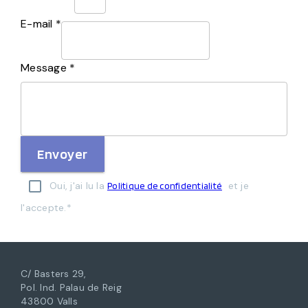
E-mail *
Message *
Envoyer
Oui, j'ai lu la
et je
Politique de confidentialité
l'accepte.*
C/ Basters 29,
Pol. Ind. Palau de Reig
43800 Valls