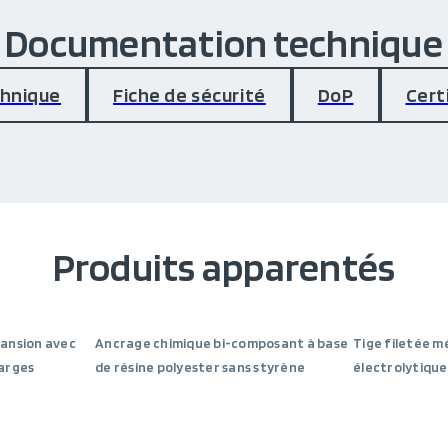
Documentation technique
chnique
Fiche de sécurité
DoP
Cert
Produits apparentés
pansion avec
Ancrage chimique bi-composant à base
Tige filetée m
harges
de résine polyester sans styrène
électrolytique