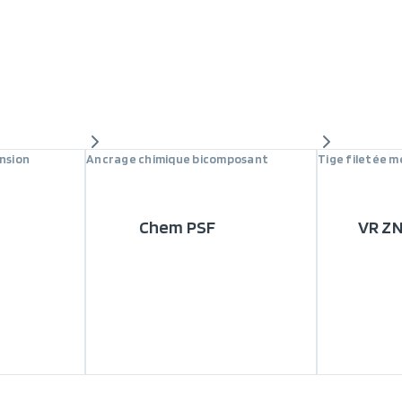
nsion
Ancrage chimique bicomposant
Tige filetée m
Chem PSF
VR Z