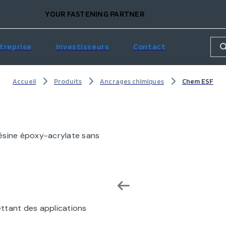
YOUR FASTENING PARTNER
treprise
Investisseurs
Contact
Accueil
Produits
Ancrages chimiques
Chem ESF
ésine époxy-acrylate sans
ttant des applications