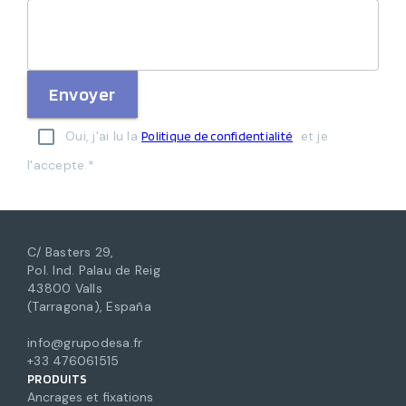
Envoyer
Oui, j'ai lu la
et je
Politique de confidentialité
l'accepte.*
C/ Basters 29,
Pol. Ind. Palau de Reig
43800 Valls
(Tarragona), España
info@grupodesa.fr
+33 476061515
PRODUITS
Ancrages et fixations