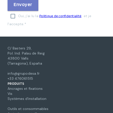
Envoyer
Oui, j'ai lu la
et je
Politique de confidentialité
l'accepte.*
C/ Basters 29,
Pol. Ind. Palau de Reig
43800 Valls
(Tarragona), España
info@grupodesa.fr
+33 476061515
PRODUITS
Ancrages et fixations
Vis
Systèmes d'installation
Outils et consommables