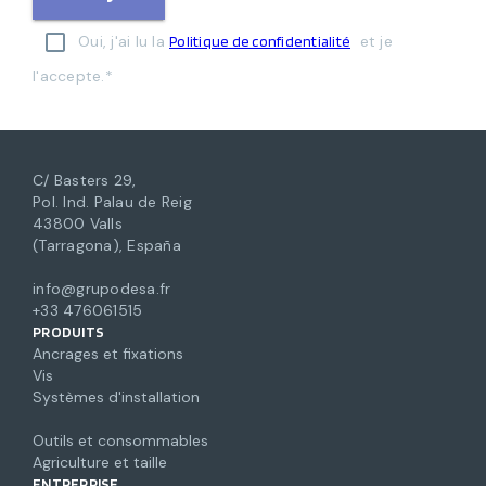
Oui, j'ai lu la
et je
Politique de confidentialité
l'accepte.*
C/ Basters 29,
Pol. Ind. Palau de Reig
43800 Valls
(Tarragona), España
info@grupodesa.fr
+33 476061515
PRODUITS
Ancrages et fixations
Vis
Systèmes d'installation
Outils et consommables
Agriculture et taille
ENTREPRISE