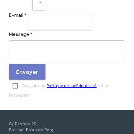
E-mail *
Message *
Envoyer
Oui, j'ai lu la
et je
Politique de confidentialité
l'accepte.*
C/ Basters 29,
Pol. Ind. Palau de Reig