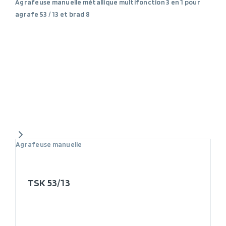
Agrafeuse manuelle métallique multifonction 3 en 1 pour
agrafe 53 / 13 et brad 8
Agrafeuse manuelle
TSK 53/13