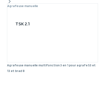
Agrafeuse manuelle
TSK 2.1
Agrafeuse manuelle multifonction 3 en 1 pour agrafe 53 et
13 et brad 8