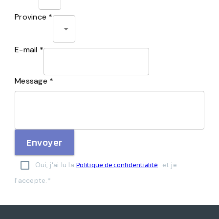
Province *
E-mail *
Message *
Envoyer
Oui, j'ai lu la
et je
Politique de confidentialité
l'accepte.*