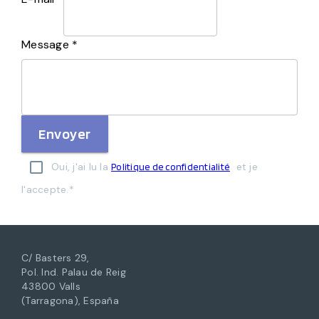
Message *
Envoyer
Oui, j'ai lu la
et je
Politique de confidentialité
l'accepte.*
C/ Basters 29,
Pol. Ind. Palau de Reig
43800 Valls
(Tarragona), España