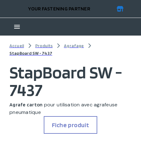
YOUR FASTENING PARTNER
Accueil
Produits
Agrafage
StapBoard SW - 7437
StapBoard SW -
7437
pour utilisation avec agrafeuse
Agrafe carton
pneumatique
Fiche produit