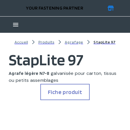
YOUR FASTENING PARTNER
Accueil
Produits
Agrafage
StapLite 97
StapLite 97
galvanisée pour carton, tissus
Agrafe légère N7-8
ou petits assemblages
Fiche produit