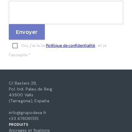
Envoyer
Oui, j'ai lu la
et je
Politique de confidentialité
l'accepte.*
C/ Basters 29,
Pol. Ind. Palau de Reig
43800 Valls
(Tarragona), España
info@grupodesa.fr
+33 476061515
PRODUITS
Ancrages et fixations