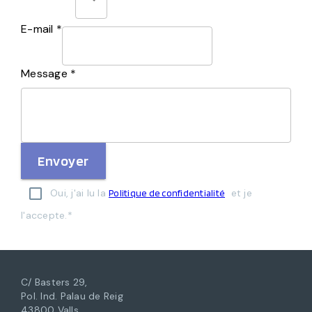
E-mail *
Message *
Envoyer
Oui, j'ai lu la
et je
Politique de confidentialité
l'accepte.*
C/ Basters 29,
Pol. Ind. Palau de Reig
43800 Valls