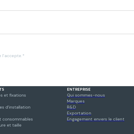
e l'accepte.*
TS
ENTREPRISE
s et fixations
Qui sommes-nous
Marques
s d'installation
R&D
Exportation
et consommables
Engagement envers le client
ure et taille