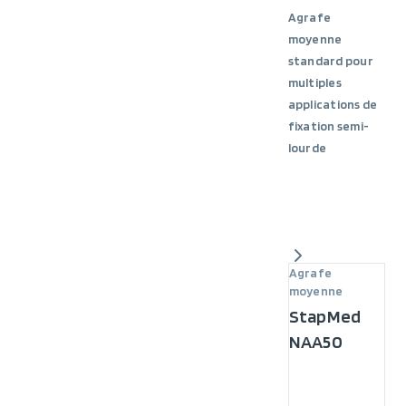
Agrafe
moyenne
standard pour
multiples
applications de
fixation semi-
lourde
Agrafe
moyenne
StapMed
NAA50