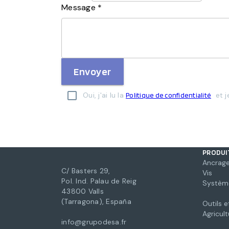
Message *
Envoyer
Oui, j'ai lu la
et j
Politique de confidentialité
PRODUI
Ancrage
C/ Basters 29,
Vis
Pol. Ind. Palau de Reig
Système
43800 Valls
(Tarragona), España
Outils 
Agricult
info@grupodesa.fr