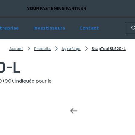
YOUR FASTENING PARTNER
treprise
Investisseurs
Contact
Accueil
Produits
Agrafage
StapTool SLS20-L
0-L
(90), indiquée pour le