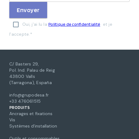
Envoyer
Oui, j'ai lu la
et je
Politique de confidentialité
l'accepte.*
C/ Basters 29,
Pol. Ind. Palau de Reig
43800 Valls
(Tarragona), España
info@grupodesa.fr
+33 476061515
PRODUITS
Ancrages et fixations
Vis
Systèmes d'installation
Outils et consommables