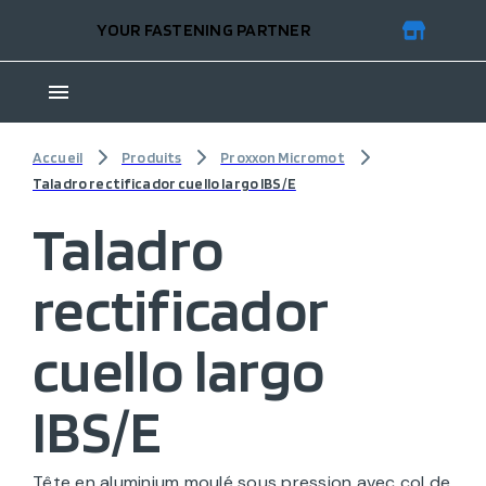
YOUR FASTENING PARTNER
Accueil
Produits
Proxxon Micromot
Taladro rectificador cuello largo IBS/E
Taladro
rectificador
cuello largo
IBS/E
Tête en aluminium moulé sous pression avec col de