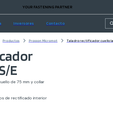
YOUR FASTENING PARTNER
a
Inversores
Contacto
Productos
Proxxon Micromot
Taladro rectificador cuello l
icador
BS/E
uello de 75 mm y collar
 de rectificado interior