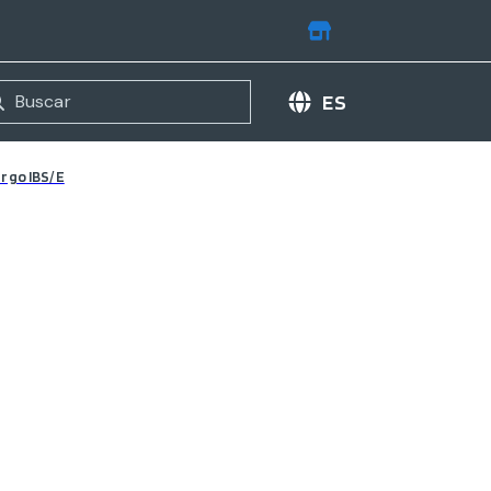
ES
argo IBS/E