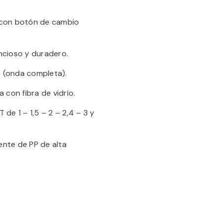
o con botón de cambio
encioso y duradero.
e (onda completa).
 con fibra de vidrio.
de 1 – 1,5 – 2 – 2,4 – 3 y
ente de PP de alta